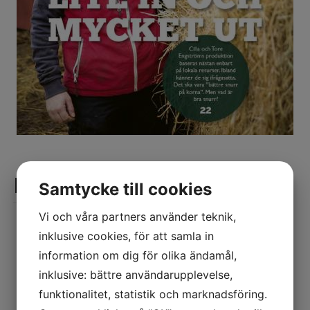
Ekologiskt Lantbruk
Samtycke till cookies
Vi och våra partners använder teknik,
Ekologiskt Lantbruk utges av
inklusive cookies, för att samla in
intresseorganisationen Ekologiska
information om dig för olika ändamål,
Lantbrukarna. Tidningen går ut till
inklusive: bättre användarupplevelse,
föreningens medlemmar samt prenumeranter.
funktionalitet, statistik och marknadsföring.
Det är Sveriges enda specialtidning för