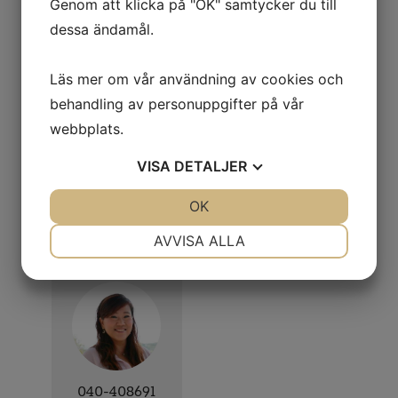
Genom att klicka på "OK" samtycker du till
ekologiskt lantbruk med fackartiklar,
dessa ändamål.
marknad, politik och idédiskussion.
Läs mer om vår användning av cookies och
behandling av personuppgifter på vår
Annonsprislista 2026
webbplats.
VISA
DETALJER
JA
NEJ
OK
JA
NEJ
För annonsering kontakta
NÖDVÄNDIG
INSTÄLLNINGAR
AVVISA ALLA
Binh Tan
JA
NEJ
JA
NEJ
MARKNADSFÖRING
STATISTIK
040-408691