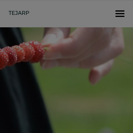
TEJARP
HEM
VÅRA VARUMÄRKEN
ANNONSERA
PRENUMERERA
UPPDRAG
KONFERENS
JOBBA HOS OSS
KONTAKT