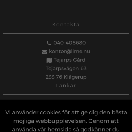
Kontakta
040-408680
kontor@lime.nu
Tejarps Gård
Tejarpsvägen 63
233 76 Klågerup
Länkar
Personuppgiftspolicy
Vi använder cookies för att ge dig den bästa
möjliga webbupplevelsen. Genom att
använda vår hemsida så godkänner du
Kontakt